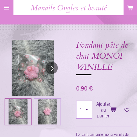
Manails Ongles et beauté
Passer
au
contenu
principal
Fondant pâte de
chat MONOI
VANILLE
0,90 €
Ajouter
au
panier
Fondant parfumé monoï vanille de