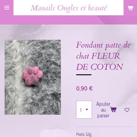
Manails Ongles et beauté
Passer
au
contenu
principal
Fondant patte de
chat FLEUR
DE COTON
0,90 €
Ajouter
au
panier
Poids: 12g