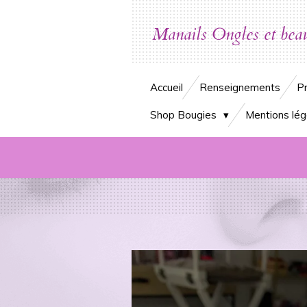
Passer
au
Manails Ongles et bea
contenu
principal
Accueil
Renseignements
Pr
Shop Bougies
Mentions lég