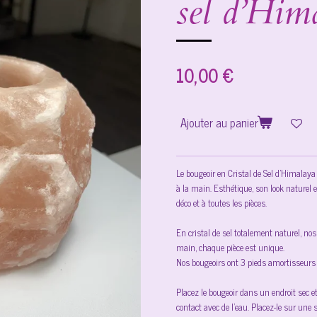
sel d’Him
10,00 €
Ajouter au panier
Le bougeoir en Cristal de Sel d’Himalaya 
à la main. Esthétique, son look naturel 
déco et à toutes les pièces.
En cristal de sel totalement naturel, no
main, chaque pièce est unique.
Nos bougeoirs ont 3 pieds amortisseurs 
Placez le bougeoir dans un endroit sec et
contact avec de l’eau. Placez-le sur une 