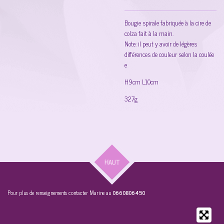
Bougie spirale fabriquée à la cire de
colza fait à la main.
Note: il peut y avoir de légères
différences de couleur selon la coulée
e
H9cm L10cm
327g
HAUT
Pour plus de renseignements contacter Marine au
0660806450