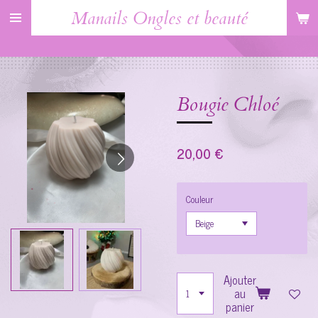
Manails Ongles et beauté
Passer
au
contenu
principal
Bougie Chloé
20,00 €
Couleur
Ajouter
au
panier